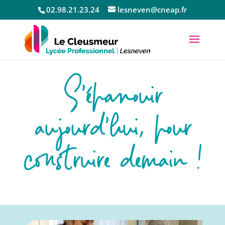
02.98.21.23.24
lesneven@cneap.fr
S’épanouir
aujourd’hui, pour
construire demain !