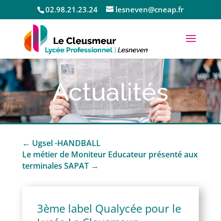
02.98.21.23.24
lesneven@cneap.fr
Actualités
←
Ugsel -HANDBALL
Le métier de Moniteur Educateur présenté aux
terminales SAPAT
→
3ème label Qualycée pour le