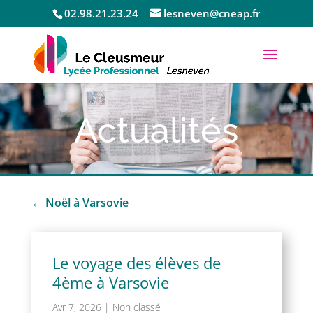
02.98.21.23.24
lesneven@cneap.fr
Actualités
←
Noël à Varsovie
Le voyage des élèves de
4ème à Varsovie
Avr 7, 2026
|
Non classé