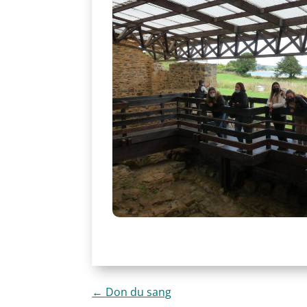
←
Don du sang