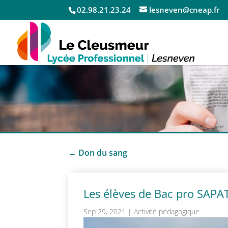
02.98.21.23.24
lesneven@cneap.fr
←
Don du sang
Les élèves de Bac pro SAPAT
Sep 29, 2021
|
Activité pédagogique