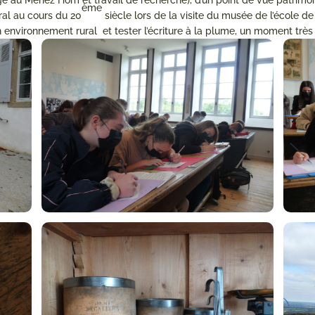
e au Menez Hom et travail de recherche), d’un point de vue patrimon
ème
ral au cours du 20
siècle lors de la visite du musée de l’école de
n environnement rural et tester l’écriture à la plume, un moment très