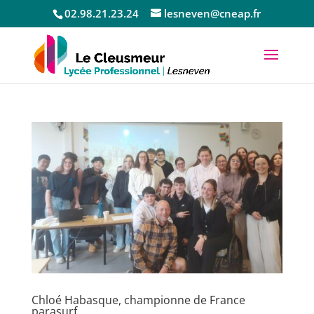
02.98.21.23.24
lesneven@cneap.fr
Chloé Habasque, championne de France
parasurf